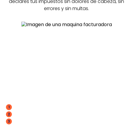
declares tus impuestos sin dolores de cabeza, sin
errores y sin multas.
ContApp es una
solución fácil e
intuitiva de usar
Crea tu cuenta y descarga la app.
1
Factura y revisa tus compras sin salir de casa.
2
Tus declaraciones e impuestos estarán al día.
3