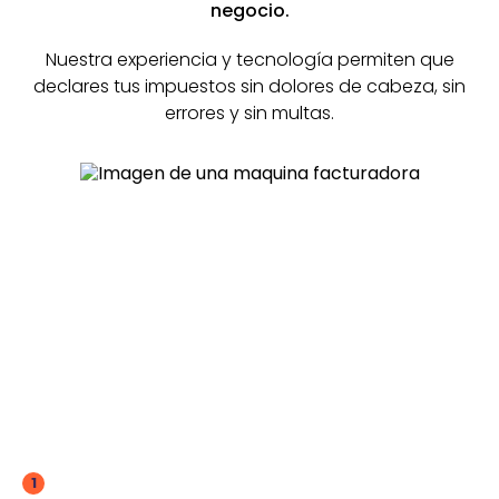
negocio.
Nuestra experiencia y tecnología permiten que
declares tus impuestos sin dolores de cabeza, sin
errores y sin multas.
ContApp es una
solución fácil e
intuitiva de usar
Crea tu cuenta y descarga la app.
1