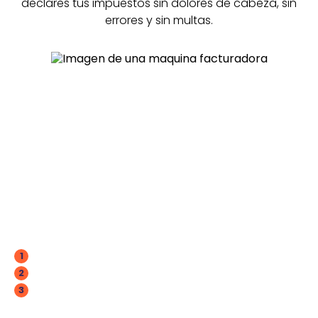
declares tus impuestos sin dolores de cabeza, sin
errores y sin multas.
ContApp es una
solución fácil e
intuitiva de usar
Crea tu cuenta y descarga la app.
1
Factura y revisa tus compras sin salir de casa.
2
Tus declaraciones e impuestos estarán al día.
3