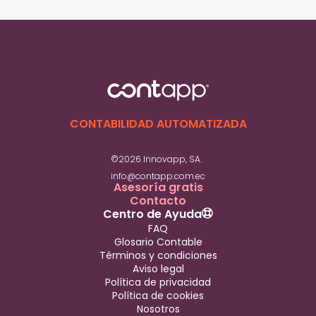
Registrándola en el sistema del IESS como
trabajador bajo relación de dependencia.
Desde el primer día de trabajo debe tener
cobertura activa.
CONTABILIDAD AUTOMATIZADA
©2026 Innovapp, SA.
info@contapp.com.ec
Asesoría gratis
Contacto
Centro de Ayuda
FAQ
Glosario Contable
Términos y condiciones
Aviso legal
Política de privacidad
Política de cookies
Nosotros