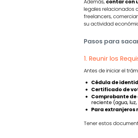
Además,
contar con 
legales relacionados c
freelancers, comercia
su actividad económi
Pasos para sacar
1. Reunir los Requ
Antes de iniciar el tr
Cédula de identi
Certificado de vo
Comprobante de d
reciente (agua, luz, 
Para extranjeros 
Tener estos documentos