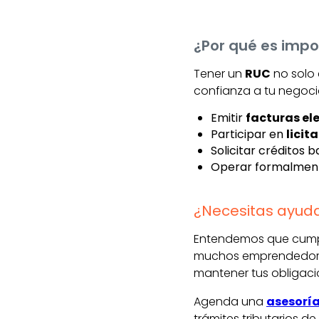
¿Por qué es impo
Tener un
RUC
no solo 
confianza a tu negocio
Emitir
facturas el
Participar en
licit
Solicitar créditos b
Operar formalment
¿Necesitas ayuda 
Entendemos que cumpli
muchos emprendedore
mantener tus obligacio
Agenda una
asesoría
trámites tributarios d