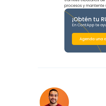
procesos y mantente s
¡Obtén tu R
En ContApp te ayu
Agenda una a