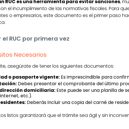
un RUC es una herramienta para evitar sanciones
, m
on el incumplimiento de las normativas fiscales. Para qu
ntes o empresarios, este documento es el primer paso hac
ca.
 el RUC por primera vez
isitos Necesarios
ámite, asegúrate de tener los siguientes documentos:
dad o pasaporte vigente:
Es imprescindible para confirm
tación:
Debes presentar el comprobante del último proc
irección domiciliaria:
Este puede ser una planilla de s
internet, etc.).
residentes:
Deberás incluir una copia del carné de reside
 listos garantizará que el trámite sea ágil y sin inconven