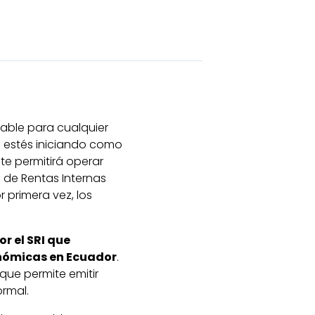
sable para cualquier
 estés iniciando como
e permitirá operar
o de Rentas Internas
 primera vez, los
r el SRI que
onómicas en Ecuador
.
 que permite emitir
ormal.