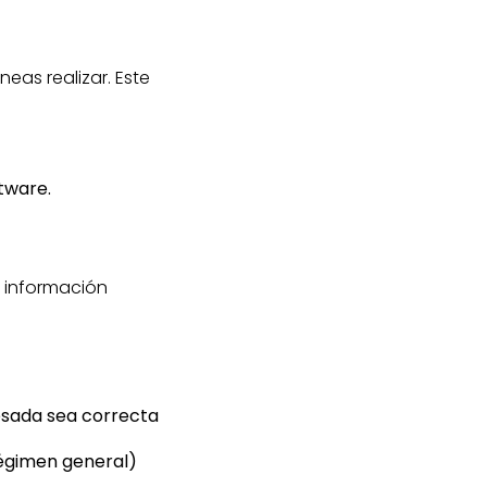
eas realizar. Este
ftware.
a información
resada sea correcta
régimen general)