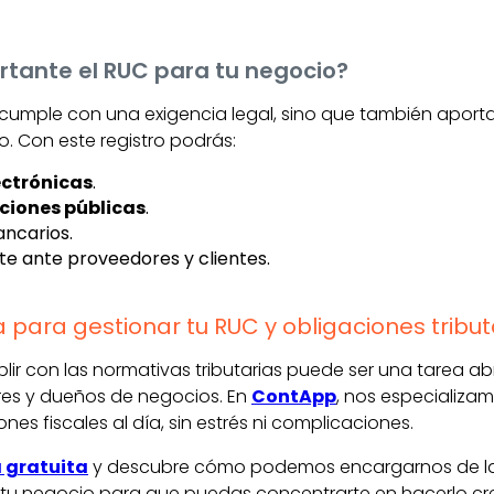
rtante el RUC para tu negocio?
cumple con una exigencia legal, sino que también aporta 
. Con este registro podrás:
ectrónicas
.
aciones públicas
.
ancarios.
e ante proveedores y clientes.
para gestionar tu RUC y obligaciones tribut
r con las normativas tributarias puede ser una tarea 
s y dueños de negocios. En
ContApp
, nos especializa
nes fiscales al día, sin estrés ni complicaciones.
 gratuita
y descubre cómo podemos encargarnos de la 
e tu negocio para que puedas concentrarte en hacerlo crec