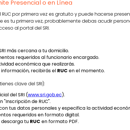
mite Presencial o en Línea
el RUC por primera vez es gratuito y puede hacerse presen
e es tu primera vez, probablemente debas acudir perso
ceso al portal del SRI.
l SRI más cercana a tu domicilio.
entos requeridos al funcionario encargado.
ctividad económica que realizarás.
 información, recibirás el
RUC
en el momento.
tienes clave del SRI):
cial del SRI (
www.sri.gob.ec
).
n "Inscripción de RUC".
 con tus datos personales y especifica la actividad econó
ntos requeridos en formato digital.
 y descarga tu
RUC
en formato PDF.