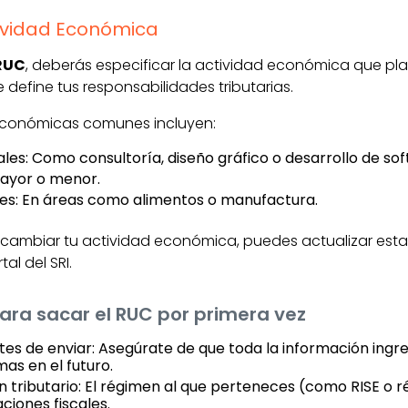
tividad Económica
RUC
, deberás especificar la actividad económica que plan
e define tus responsabilidades tributarias.
económicas comunes incluyen:
ales: Como consultoría, diseño gráfico o desarrollo de so
mayor o menor.
es: En áreas como alimentos o manufactura.
es cambiar tu actividad económica, puedes actualizar est
al del SRI.
para sacar el RUC por primera vez
ntes de enviar: Asegúrate de que toda la información ing
as en el futuro.
n tributario: El régimen al que perteneces (como RISE o 
aciones fiscales.