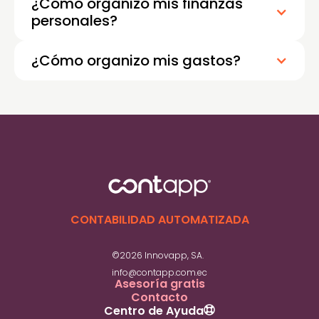
¿Cómo organizo mis finanzas
personales?
¿Cómo organizo mis gastos?
Para organizar tus gastos, es clave
clasificarlos en fijos y variables, eliminar
gastos innecesarios y hacer un seguimiento
mensual para mantener el control y ajustar tu
presupuesto cuando sea necesario.
CONTABILIDAD AUTOMATIZADA
©2026 Innovapp, SA.
info@contapp.com.ec
Asesoría gratis
Contacto
Centro de Ayuda