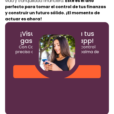
vida y tranquilidad financiera.
Este es el año
perfecto para tomar el control de tus finanzas
y construir un futuro sólido. ¡El momento de
actuar es ahora!
¡Visualiza y controla tus
gastos desde una app!
Con ContApp podrás tener un control
preciso de tus finanzas desde la palma de
tu mano
¡Pruébala ya!