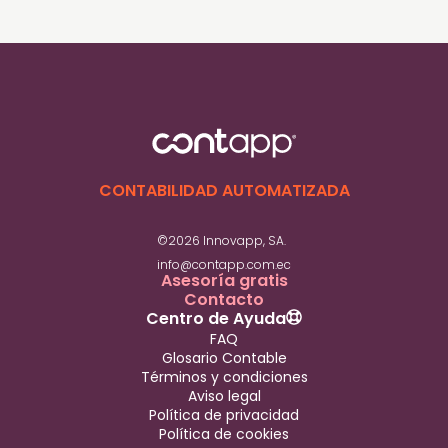
En cuanto a quiénes están obligados a llevar
contabilidad en Ecuador en 2026, aplica para
personas naturales que superen los límites
establecidos por el SRI o que desarrollen
actividades que lo requieran, mientras que
los demás contribuyentes deben al menos
mantener un control ordenado de sus
ingresos y gastos.
CONTABILIDAD AUTOMATIZADA
©2026 Innovapp, SA.
info@contapp.com.ec
Asesoría gratis
Contacto
Centro de Ayuda
FAQ
Glosario Contable
Términos y condiciones
Aviso legal
Política de privacidad
Política de cookies