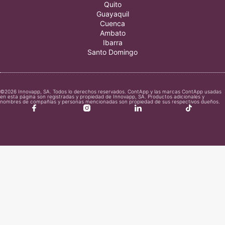
Quito
Guayaquil
Cuenca
Ambato
Ibarra
Santo Domingo
©2026 Innovapp, SA. Todos lo derechos reservados. ContApp y las marcas ContApp usadas
en esta página son registradas y propiedad de Innovapp, SA. Productos adicionales y
nombres de compañías y personas mencionadas son propiedad de sus respectivos dueños.