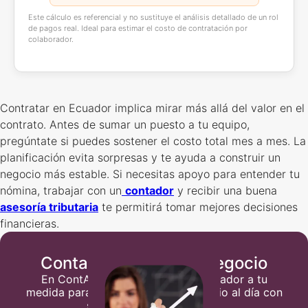
Este cálculo es referencial y no sustituye el análisis detallado de un rol
de pagos real. Ideal para estimar el costo de contratación por
colaborador.
Contratar en Ecuador implica mirar más allá del valor en el
contrato. Antes de sumar un puesto a tu equipo,
pregúntate si puedes sostener el costo total mes a mes. La
planificación evita sorpresas y te ayuda a construir un
negocio más estable. Si necesitas apoyo para entender tu
nómina, trabajar con un
contador
y recibir una buena
asesoría tributaria
te permitirá tomar mejores decisiones
financieras.
Contabilidad para tu negocio
En ContApp te asignamos un contador a tu
medida para que mantenga tu negocio al día con
sus declaraciones del SRI.