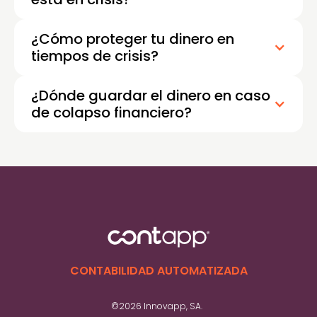
¿Cómo proteger tu dinero en
tiempos de crisis?
¿Dónde guardar el dinero en caso
de colapso financiero?
En cuanto a dónde guardar el dinero en caso
de un colapso financiero, el blog no
especifica un lugar concreto, pero sí enfatiza
la importancia de mantener control del flujo
de efectivo y tomar decisiones financieras
inteligentes para sostener la estabilidad del
negocio.
CONTABILIDAD AUTOMATIZADA
©2026 Innovapp, SA.