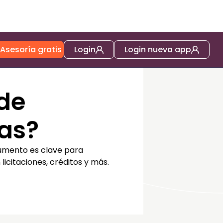
Asesoría gratis
Login
Login nueva app
 de
as?
cumento es clave para
icitaciones, créditos y más.