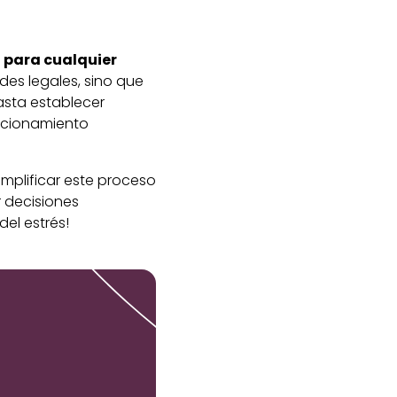
l para cualquier
des legales, sino que
asta establecer
uncionamiento
plificar este proceso
r decisiones
el estrés!