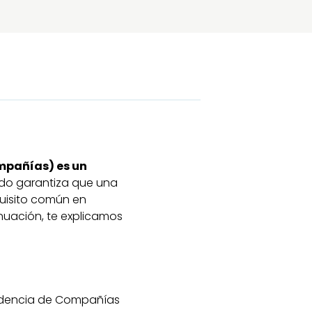
ompañías) es un
cado garantiza que una
quisito común en
inuación, te explicamos
endencia de Compañías