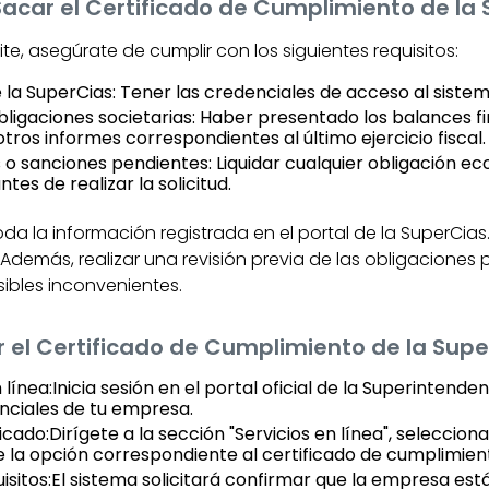
Sacar el Certificado de Cumplimiento de la
mite, asegúrate de cumplir con los siguientes requisitos:
 la SuperCias: Tener las credenciales de acceso al sistem
ligaciones societarias: Haber presentado los balances fi
otros informes correspondientes al último ejercicio fiscal.
 o sanciones pendientes: Liquidar cualquier obligación e
es de realizar la solicitud.
a la información registrada en el portal de la SuperCias.
o. Además, realizar una revisión previa de las obligacione
ibles inconvenientes.
 el Certificado de Cumplimiento de la Sup
 línea:Inicia sesión en el portal oficial de la Superinten
enciales de tu empresa.
icado:Dirígete a la sección "Servicios en línea", selecciona
ge la opción correspondiente al certificado de cumplimien
uisitos:El sistema solicitará confirmar que la empresa está