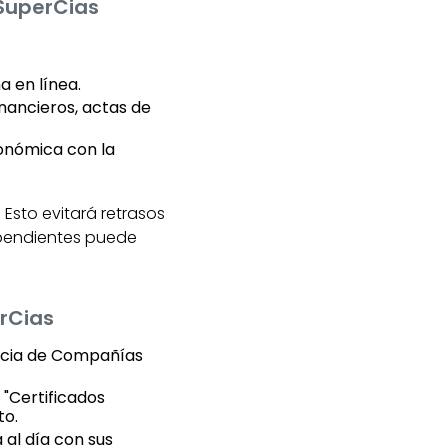
 SuperCias
a en línea.
nancieros, actas de
conómica con la
 Esto evitará retrasos
s pendientes puede
erCias
dencia de Compañías
 "Certificados
to.
 al día con sus