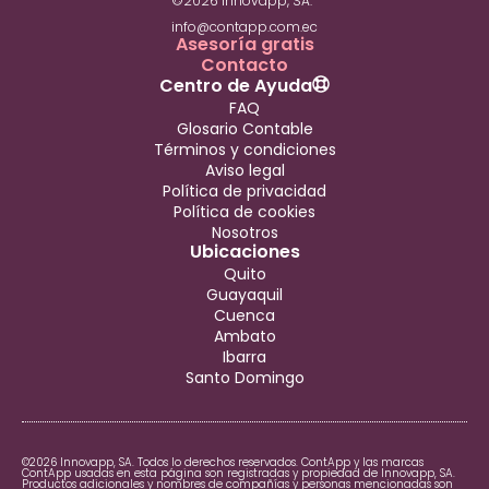
©2026 Innovapp, SA.
info@contapp.com.ec
Asesoría gratis
Contacto
Centro de Ayuda
FAQ
Glosario Contable
Términos y condiciones
Aviso legal
Política de privacidad
Política de cookies
Nosotros
Ubicaciones
Quito
Guayaquil
Cuenca
Ambato
Ibarra
Santo Domingo
©2026 Innovapp, SA. Todos lo derechos reservados. ContApp y las marcas
ContApp usadas en esta página son registradas y propiedad de Innovapp, SA.
Productos adicionales y nombres de compañías y personas mencionadas son