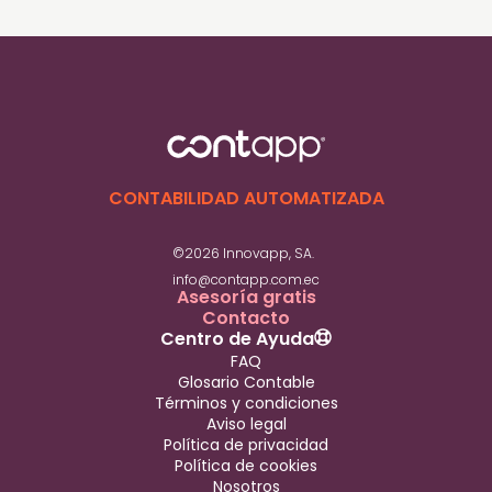
Puedes retirar criptomonedas usando
plataformas que permitan venderlas y recibir
el dinero en dólares mediante transferencia
bancaria. El proceso depende del exchange
que utilices, pero siempre implica convertir la
cripto a USD antes de retirarla.
CONTABILIDAD AUTOMATIZADA
©2026 Innovapp, SA.
info@contapp.com.ec
Asesoría gratis
Contacto
Centro de Ayuda
FAQ
Glosario Contable
Términos y condiciones
Aviso legal
Política de privacidad
Política de cookies
Nosotros