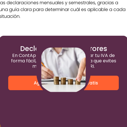
las declaraciones mensuales y semestrales, gracias a
una guía clara para determinar cuál es aplicable a cada
situación.
Declara tu IVA sin errores
En ContApp te ayudamos a declarar tu IVA de
forma fácil, rápida y sin errores para que evites
multas y retrasos con el SRI.
Agenda una asesoría gratis