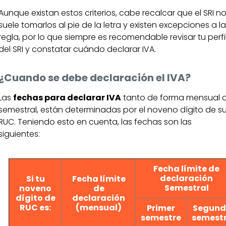
Aunque existan estos criterios, cabe recalcar que el SRI n
suele tomarlos al pie de la letra y existen excepciones a la
regla, por lo que siempre es recomendable revisar tu perfi
del SRI y constatar cuándo declarar IVA.
¿Cuando se debe declaración el IVA?
Las
fechas para declarar IVA
tanto de forma mensual 
semestral, están determinadas por el noveno dígito de s
RUC. Teniendo esto en cuenta, las fechas son las
siguientes:
Fecha límite de
declaración
Si tu
Fecha límite
Semestral
noveno
de
dígito de
declaración
RUC es:
(mensual)
Primer
Segund
semestre
semest