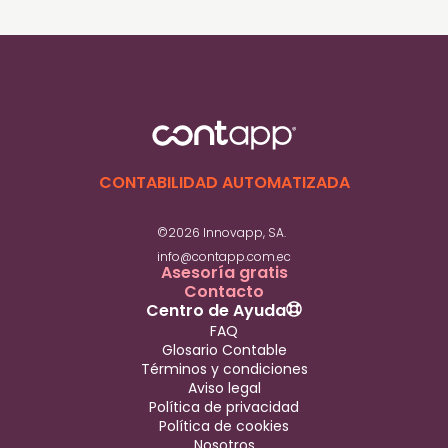
Los créditos verdes son préstamos
destinados a financiar proyectos que
promueven la sostenibilidad y el cuidado del
medio ambiente. Están enfocados en
iniciativas como energías renovables,
eficiencia energética o manejo responsable
de recursos, y suelen ofrecer condiciones
favorables para quienes apuestan por un
CONTABILIDAD AUTOMATIZADA
desarrollo más sostenible.
©2026 Innovapp, SA.
info@contapp.com.ec
Asesoría gratis
Contacto
Centro de Ayuda
FAQ
Glosario Contable
Términos y condiciones
Aviso legal
Política de privacidad
Política de cookies
Nosotros