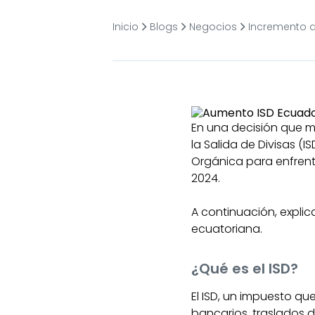
Inicio
Blogs
Negocios
Incremento d
En una decisión que ma
la Salida de Divisas (I
Orgánica para enfrenta
2024.
A continuación, expli
ecuatoriana.
¿Qué es el ISD?
El ISD, un impuesto qu
bancarios, traslados d