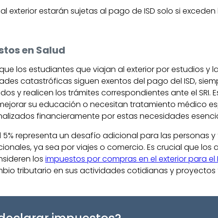
 exterior estarán sujetas al pago de ISD solo si exceden l
stos en Salud
que los estudiantes que viajan al exterior por estudios y 
ades catastróficas siguen exentos del pago del ISD, si
cidos y realicen los trámites correspondientes ante el SRI.
ejorar su educación o necesitan tratamiento médico esp
nalizados financieramente por estas necesidades esencia
al 5% representa un desafío adicional para las personas y 
ionales, ya sea por viajes o comercio. Es crucial que los
nsideren los
impuestos por compras en el exterior para el
bio tributario en sus actividades cotidianas y proyectos 