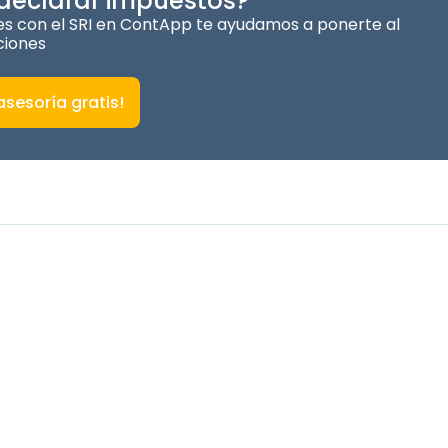
 declarar impuestos?
tes con el SRI en ContApp te ayudamos a ponerte al
ciones
sesoría gratis!