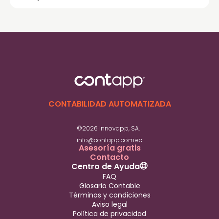
Debes presentar el balance inicial, el reporte
del aporte de capital suscrito y registrar el
libro diario con los aportes de capital inicial.
CONTABILIDAD AUTOMATIZADA
©2026 Innovapp, SA.
info@contapp.com.ec
Asesoría gratis
Contacto
Centro de Ayuda
FAQ
Glosario Contable
Términos y condiciones
Aviso legal
Política de privacidad