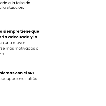
ada a la falta de
 la situación.
o siempre tiene que
soría adecuada y la
Con una mayor
irse más motivados a
ís.
blemas con el SRI
.
preocupaciones atrás