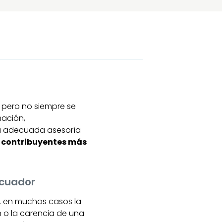
 pero no siempre se
mación,
na adecuada asesoría
ue contribuyentes más
Ecuador
. en muchos casos la
n o la carencia de una