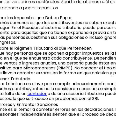
 los verdaderos obstáculos. Aquí te detallamos cuál es 
e oponen a pagar impuestos
bre los Impuestos que Deben Pagar
s más comunes es que los contribuyentes no saben exac
gar. En el Ecuador, el sistema tributario puede parecer
nte para aquellos que no tienen experiencia previa en 
las personas subestimen sus obligaciones o incluso ignor
ingresos.
Sobre el Régimen Tributario al que Pertenecen
que hay personas que se oponen a pagar impuestos es la f
rio en el que se encuentra cada contribuyente. Dependien
e ventas o ingresos anuales, una persona puede estar en
sitivo para Microempresas (RIMPE). No conocer el tipo de
te lleva a cometer errores en la forma en que calculas y 
esor Tributario
or tributario es clave para cumplir adecuadamente con l
muchos contribuyentes no lo consideran necesario o sim
La falta de un
contador
o de una asesoría tributaria pued
estos, lo que se traduce en problemas con el SRI.
rores y Enfrentar Sanciones
nte es el temor a cometer errores en las declaraciones
esionales independientes sienten que el proceso de dec