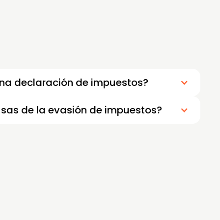
na declaración de impuestos?
usas de la evasión de impuestos?
de impuestos suelen ser la desinformación, el
ligaciones tributarias, la falta de asesoría
meter errores o enfrentar sanciones.