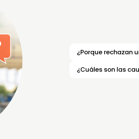
¿Porque rechazan u
¿Cuáles son las ca
Las causas de la evasión 
desconocimiento de las ob
adecuada y el miedo a co