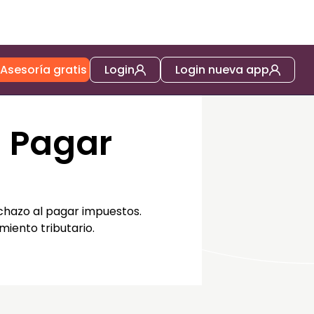
Asesoría gratis
Login
Login nueva app
l Pagar
echazo al pagar impuestos.
iento tributario.