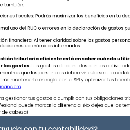
que también:
iones fiscales: Podrás maximizar los beneficios en tu de
 mal uso del RUC o errores en la declaración de gastos p
ación financiera: Al tener claridad sobre los gastos person
 decisiones económicas informadas.
stión tributaria eficiente está en saber cuándo utiliz
r los gastos.
Los gastos relacionados con las actividad
, mientras que los personales deben vincularse a la cédul
s mantenerte en regla con el SRI y optimizar tus benefic
financiera
.
a gestionar tus gastos o cumplir con tus obligaciones tri
esional puede marcar la diferencia. ¡No dejes que los tem
r de cabeza!
ayuda con tu contabilidad?