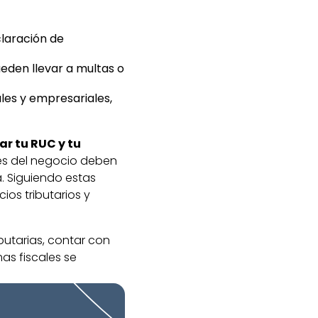
claración de
ueden llevar a multas o
ales y empresariales,
ar tu RUC y tu
es del negocio deben
a. Siguiendo estas
ios tributarios y
butarias, contar con
as fiscales se