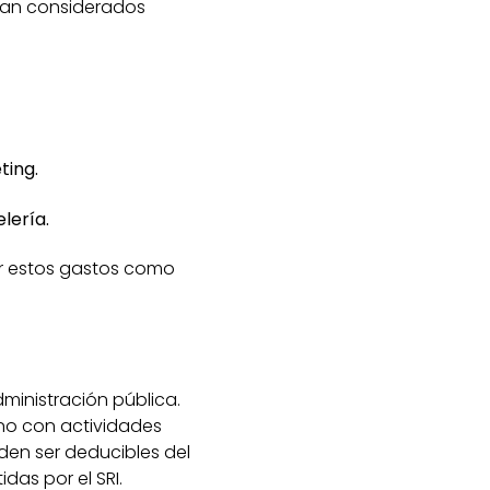
sean considerados
ting.
lería.
rar estos gastos como
ministración pública.
 no con actividades
en ser deducibles del
das por el SRI.