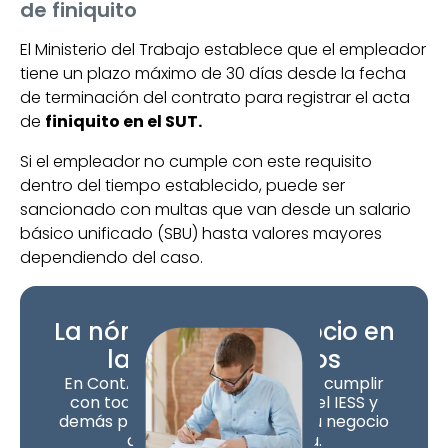
de finiquito
El Ministerio del Trabajo establece que el empleador
tiene un plazo máximo de 30 días desde la fecha
de terminación del contrato para registrar el acta
de
finiquito en el SUT.
Si el empleador no cumple con este requisito
dentro del tiempo establecido, puede ser
sancionado con multas que van desde un salario
básico unificado (SBU) hasta valores mayores
dependiendo del caso.
La nómina de tu negocio en
las mejores manos
En ContApp nos encargamos de cumplir
con todas las obligaciones con el IESS y
demás procesos de nómina de tu negocio
de manera fácil y rápida.