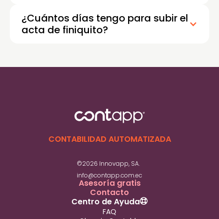
¿Cuántos días tengo para subir el
acta de finiquito?
El empleador tiene un plazo de 30 días para
registrar y subir el acta de finiquito en el
sistema del Ministerio del Trabajo después de
la terminación del contrato. Cumplir con este
plazo es obligatorio para evitar sanciones.
CONTABILIDAD AUTOMATIZADA
©2026 Innovapp, SA.
info@contapp.com.ec
Asesoría gratis
Contacto
Centro de Ayuda
FAQ