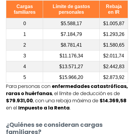
Cargas
Límite de gastos
Rebaja
familiares
personales
en IR
0
$5.588,17
$1.005,87
1
$7.184,79
$1.293,26
2
$8.781,41
$1.580,65
3
$11.176,34
$2.011,74
4
$13.571,27
$2.442,83
5
$15.966,20
$2.873,92
Para personas con
enfermedades catastróficas,
raras o huérfanas
, el límite de deducción es de
$79.931,00
, con una rebaja máxima de
$14.369,58
en el
Impuesto a la Renta
.
¿Quiénes se consideran cargas
familiares?