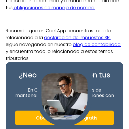
facturación electrónica y a mantenerte al día con
tus
obligaciones de manejo de nómina.
Recuerda que en ContApp encuentras todo lo
relacionado a la
declaración de impuestos SRI
.
Sigue navegando en nuestro
blog de contabilidad
y encuentra todo lo relacionado a estos temas
tributarios.
¿Necesitas ayuda con tus
declaraciones?
En ContApp nos encargamos de
mantenerte al día con tus obligaciones con
el SRI fácil y rápidp
Obtén una asesoría gratis