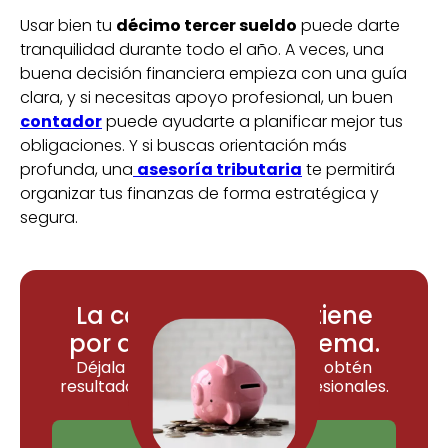
Usar bien tu
décimo tercer sueldo
puede darte
tranquilidad durante todo el año. A veces, una
buena decisión financiera empieza con una guía
clara, y si necesitas apoyo profesional, un buen
contador
puede ayudarte a planificar mejor tus
obligaciones. Y si buscas orientación más
profunda, una
asesoría tributaria
te permitirá
organizar tus finanzas de forma estratégica y
segura.
La contabilidad no tiene
por qué ser un problema.
Déjala en manos de ContApp y obtén
resultados claros, rápidos y profesionales.
Contactos