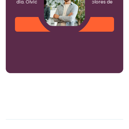
día. Olvídate de las multas y los dolores de
cabeza.
¡Empieza hoy!