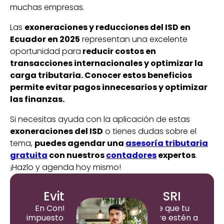
muchas empresas.
Las
exoneraciones y reducciones del ISD en
Ecuador en 2025
representan una excelente
oportunidad para
reducir costos en
transacciones internacionales y optimizar la
carga tributaria. Conocer estos beneficios
permite evitar pagos innecesarios y optimizar
las finanzas.
Si necesitas ayuda con la aplicación de estas
exoneraciones del ISD
o tienes dudas sobre el
tema,
puedes agendar una
asesoría tributaria
gratuita
con nuestros
contadores
expertos
.
¡Hazlo y agenda hoy mismo!
Evita multas con el SRI
En ContApp nos encargamos de que tu
impuestos y declaraciones siempre estén a