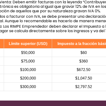
nta: Deben emitir facturas con la leyenda “Contribuye
trónica es obligatoria al igual que gravar 12% de IVA en lo
pción de aquellos que por su naturaleza gravan IVA 0%.
ados a facturar con IVA, se debe presentar una declaraci
al. Aunque lo recomendable es hacerlo de manera mensu
a: Los RIMPE Emprendedor deben declarar el Impuesto a 
 pagar se calcula directamente sobre los ingresos y va del
Límite superior (USD)
Impuesto a la fracción bás
$50,000
$60
$75,000
$360
$100,000
$672.50
$200,000
$1,047.50
$300,000
$2,797.52