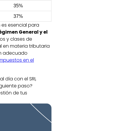
35%
37%
s
es esencial para
égimen General y el
os y clases de
en materia tributaria
un adecuado
impuestos en el
 día con el SRI,
iguiente paso?
stión de tus