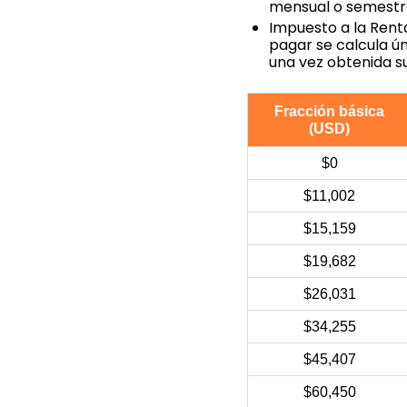
mensual o semestra
Impuesto a la Renta
pagar se calcula ún
una vez obtenida su
Fracción básica
(USD)
$0
$11,002
$15,159
$19,682
$26,031
$34,255
$45,407
$60,450