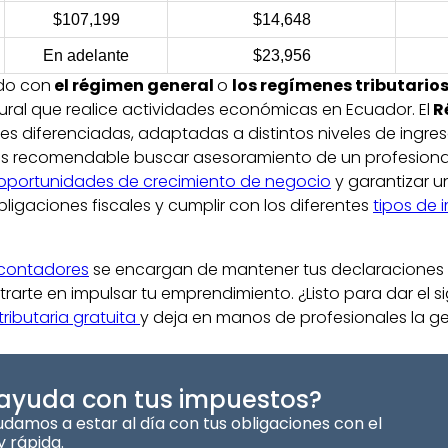
$107,199
$14,648
En adelante
$23,956
do con
el régimen general
o
los regímenes tributario
ural que realice actividades económicas en Ecuador. El
R
s diferenciadas, adaptadas a distintos niveles de ingres
es recomendable buscar asesoramiento de un profesional 
oportunidades de crecimiento de negocio
y garantizar 
ligaciones fiscales y cumplir con los diferentes
tipos de 
contadores
se encargan de mantener tus declaraciones al
arte en impulsar tu emprendimiento. ¿Listo para dar el s
ributaria gratuita
y deja en manos de profesionales la ge
 ayuda con tus impuestos?
damos a estar al día con tus obligaciones con el
y rápida.