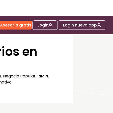
Asesoría gratis
Login
Login nueva app
ios en
PE Negocio Popular, RIMPE
ativo.