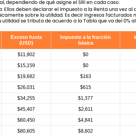
l, dependiendo de qué asigne el SRI en cada caso.
: Ellos deben declarar el Impuesto a la Renta una vez al 
icamente sobre la utilidad. Es decir ingresos facturados
 utilidad se tributa de acuerdo a la Tabla que va del 0% al
Exceso hasta
Impuesto a la fracción
(USD)
básica
$11,902
$0
$15,159
$0
$19,682
$163
$26,031
$615
$34,255
$1,377
$45,407
$2,611
$60,450
$4,841
$80,605
$8,602