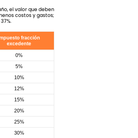
año, el valor que deben
 menos costos y gastos;
 37%.
Impuesto fracción
excedente
0%
5%
10%
12%
15%
20%
25%
30%