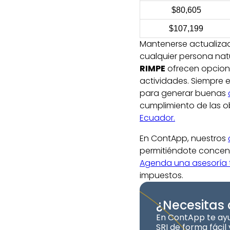
$80,605
$107,199
Mantenerse actualiza
cualquier persona nat
RIMPE
ofrecen opcione
actividades. Siempre 
para generar buenas
cumplimiento de las ob
Ecuador.
En ContApp, nuestros
permitiéndote concentr
Agenda una asesoría t
impuestos.
¿Necesitas
En ContApp te ayu
SRI de forma fácil 