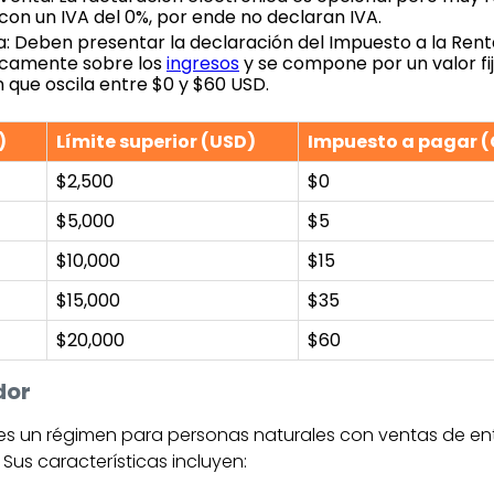
 con un IVA del 0%, por ende no declaran IVA.
a: Deben presentar la declaración del Impuesto a la Rent
icamente sobre los
ingresos
y se compone por un valor fi
n que oscila entre $0 y $60 USD.
)
Límite superior (USD)
Impuesto a pagar (
$2,500
$0
$5,000
$5
$10,000
$15
$15,000
$35
$20,000
$60
dor
es un régimen para personas naturales con ventas de ent
Sus características incluyen: