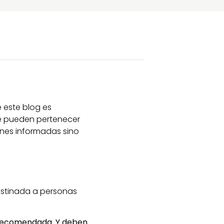
de este blog es
ue pueden pertenecer
ones informadas sino
destinada a personas
 recomendada. Y deben