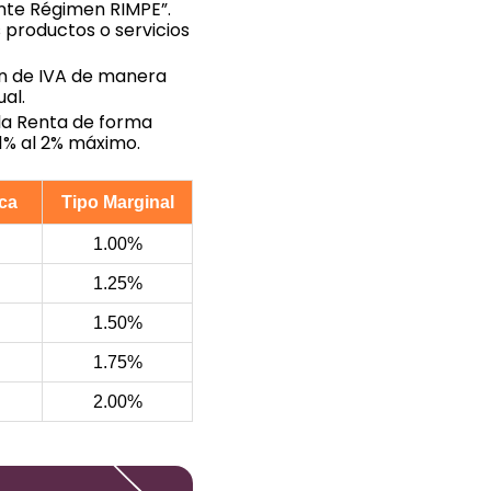
nte Régimen RIMPE”.
s productos o servicios
ón de IVA de manera
al.
la Renta de forma
 1% al 2% máximo.
ica
Tipo Marginal
1.00%
1.25%
1.50%
1.75%
2.00%