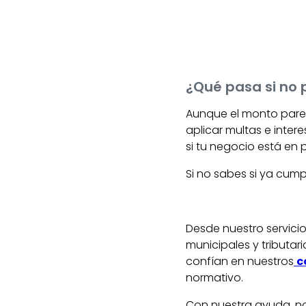
¿Qué pasa si no
Aunque el monto pare
aplicar multas e inter
si tu negocio está en 
Si no sabes si ya cump
Desde nuestro servici
municipales y tributa
confían en nuestros
c
normativo.
Con nuestra ayuda, no