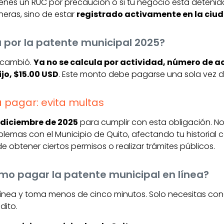
 tienes un RUC por precaución o si tu negocio está deten
neras, sino de estar
registrado activamente en la ciu
por la patente municipal 2025?
 cambió.
Ya no se calcula por actividad, número de a
ijo, $15.00 USD
. Este monto debe pagarse una sola vez d
a pagar: evita multas
e diciembre de 2025
para cumplir con esta obligación. N
blemas con el Municipio de Quito, afectando tu historial
de obtener ciertos permisos o realizar trámites públicos.
mo pagar la patente municipal en línea?
línea y toma menos de cinco minutos. Solo necesitas cone
dito.