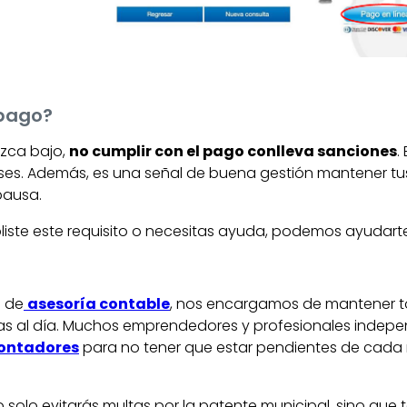
 pago?
zca bajo,
no cumplir con el pago conlleva sanciones
.
eses. Además, es una señal de buena gestión mantener tus
pausa.
liste este requisito o necesitas ayuda, podemos ayudarte 
o de
asesoría contable
, nos encargamos de mantener t
rias al día. Muchos emprendedores y profesionales indepe
ontadores
para no tener que estar pendientes de cad
 solo evitarás multas por la patente municipal, sino que