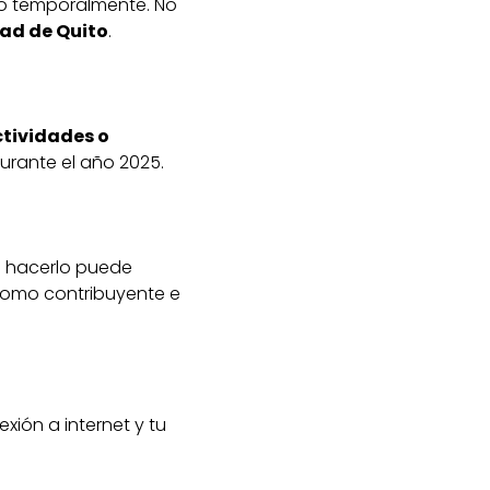
ido temporalmente. No
dad de Quito
.
ctividades o
urante el año 2025.
o hacerlo puede
 como contribuyente e
xión a internet y tu