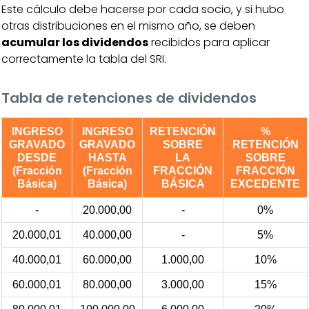
Este cálculo debe hacerse por cada socio, y si hubo
otras distribuciones en el mismo año, se deben
acumular los dividendos
recibidos para aplicar
correctamente la tabla del SRI.
Tabla de retenciones de dividendos
INGRESO
INGRESO
RETENCIÓN
%
GRAVADO
GRAVADO
SOBRE
RETENCIÓN
DESDE
HASTA
LA
SOBRE
(Fracción
(Fracción
FRACCIÓN
FRACCIÓN
Básica)
Básica)
BÁSICA
EXCEDENTE
-
20.000,00
-
0%
20.000,01
40.000,00
-
5%
40.000,01
60.000,00
1.000,00
10%
60.000,01
80.000,00
3.000,00
15%