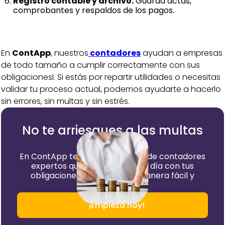
Registro contable y archivo:
Guarda actas,
comprobantes y respaldos de los pagos.
En
ContApp
, nuestros
contadores
ayudan a empresas
de todo tamaño a cumplir correctamente con sus
obligacionesI. Si estás por repartir utilidades o necesitas
validar tu proceso actual, podemos ayudarte a hacerlo
sin errores, sin multas y sin estrés.
No te arriesgues a las multas
del SRI
En ContApp tenemos un equipo de contadores
expertos que te mantienen al día con tus
obligaciones tributarias de manera fácil y
¡Empieza hoy!